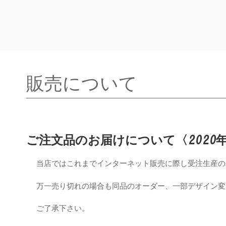
コ
コ
ン
ン
テ
テ
ン
ン
ツ
ツ
へ
へ
ス
ス
販売について
キ
キ
ッ
ッ
プ
プ
ご注文品のお届けについて〈
2020
当店ではこれまでインターネット販売に際し受注生産のみ
万一売り切れの場合も同品のオーダー、一部デザイン変
ご了承下さい。