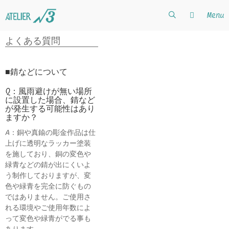
コ
コ
Menu
ン
ン
テ
テ
ン
ン
よくある質問
ツ
ツ
へ
へ
ス
ス
■錆などについて
キ
キ
ッ
ッ
Q：風雨避けが無い場所
に設置した場合、錆など
プ
プ
が発生する可能性はあり
ますか？
A：銅や真鍮の彫金作品は仕
上げに透明なラッカー塗装
を施しており、銅の変色や
緑青などの錆が出にくいよ
う制作しておりますが、変
色や緑青を完全に防ぐもの
ではありません。ご使用さ
れる環境やご使用年数によ
って変色や緑青がでる事も