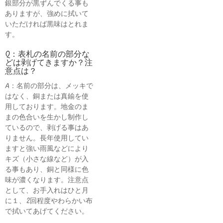
銀部分が黒ずんでくる事も
ありますが、強めに拭いて
いただければ黒味はとれま
す。
Q：表札の名前の部分な
どは剥げてきますか？注
意点は？
A：名前の部分は、メッキで
はなく、銅または真鍮を使
用しております。地金のま
まの色合いを生かし制作し
ているので、剥げる事はあ
りません。長年使用してい
ますと強い雨風などにより
キズ（小さな線など）が入
る事もあり、銅と同様に色
味が濃くなります。注意点
として、お手入れはひと月
に１、2回程度やわらかい布
で拭いてあげてください。