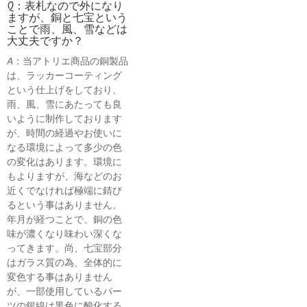
Q：表札なので外になり
ますが、銅と七宝という
ことで雨、風、雪などは
大丈夫ですか？
A：当アトリエ商品の銅製品
は、ラッカーコーティング
という仕上げをしており、
雨、風、雪にあたっても良
いように制作しております
が、時間の経過やお使いに
なる環境によって多少の色
の変化はあります。環境に
もよりますが、海などのお
近くでなければ極端に錆び
るという事はありません。
年月が経つことで、銅の色
味が濃くなり味わい深くな
ってきます。尚、七宝部分
はガラス質の為、全体的に
変色する事はありません
が、一部使用しているパー
ツの銀線は黒色に酸化する